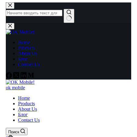
Перейти
к
сути
Ничего
не
найдено
Home
Products
About Us
Блог
Contact Us
ok mobile
Home
Products
About Us
Блог
Contact Us
Поиск