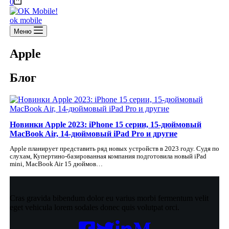
Корзина
0
ok mobile
Меню
Apple
Блог
Новинки Apple 2023: iPhone 15 серии, 15-дюймовый
MacBook Air, 14-дюймовый iPad Pro и другие
Apple планирует представить ряд новых устройств в 2023 году. Судя по
слухам, Купертино-базированная компания подготовила новый iPad
mini, MacBook Air 15 дюймов…
Cras gravida bibendum dolor eu varius morbi fermentum velit
eget vehicula lorem sodales donec quis volutpat orci.