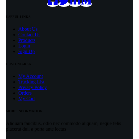
USEFUL LINKS
About Us
Contact Us
Products
Login
Sign Up
CUSTOM AREA
My Account
Tracking List
Privacy Policy
Orders
My Cart
MORE INFORMATION
Aliquam faucibus, odio nec commodo aliquam, neque felis
placerat dui, a porta ante lectus