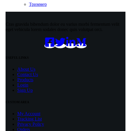
Триммер
Cras gravida bibendum dolor eu varius morbi fermentum velit
eget vehicula lorem sodales donec quis volutpat orci.
USEFUL LINKS
About Us
Contact Us
Products
Login
Sign Up
CUSTOM AREA
My Account
Tracking List
Privacy Policy
Orders