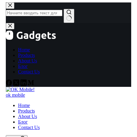
Перейти
к
сути
Ничего
не
найдено
Home
Products
About Us
Блог
Contact Us
ok mobile
Home
Products
About Us
Блог
Contact Us