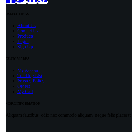
USEFUL LINKS
About Us
Contact Us
Products
Login
Sign Up
CUSTOM AREA
My Account
Tracking List
Privacy Policy
Orders
My Cart
MORE INFORMATION
Aliquam faucibus, odio nec commodo aliquam, neque felis placerat du