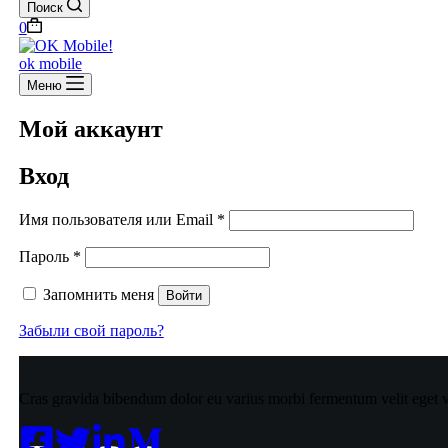
Поиск
Корзина
0
ok mobile
Меню
Мой аккаунт
Вход
Обязательно
Имя пользователя или Email
*
Обязательно
Пароль
*
Запомнить меня
Войти
Забыли свой пароль?
Cras gravida bibendum dolor eu varius morbi fermentum velit eget v