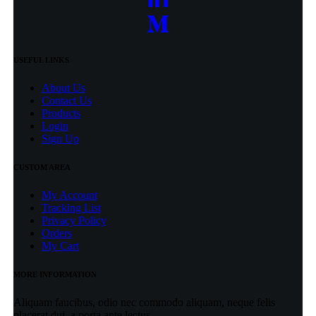
USEFUL LINKS
About Us
Contact Us
Products
Login
Sign Up
CUSTOM AREA
My Account
Tracking List
Privacy Policy
Orders
My Cart
MORE INFORMATION
Aliquam faucibus, odio nec commodo aliquam, neque felis
placerat dui, a porta ante lectus