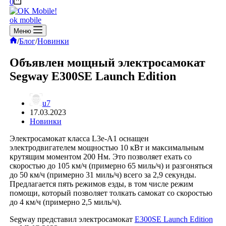
Корзина
0
ok mobile
Меню
Главная
/
Блог
/
Новинки
Объявлен мощный электросамокат
Segway E300SE Launch Edition
u7
17.03.2023
Новинки
Электросамокат класса L3e-A1 оснащен
электродвигателем мощностью 10 кВт и максимальным
крутящим моментом 200 Нм. Это позволяет ехать со
скоростью до 105 км/ч (примерно 65 миль/ч) и разгоняться
до 50 км/ч (примерно 31 миль/ч) всего за 2,9 секунды.
Предлагается пять режимов езды, в том числе режим
помощи, который позволяет толкать самокат со скоростью
до 4 км/ч (примерно 2,5 миль/ч).
Segway представил электросамокат
E300SE Launch Edition