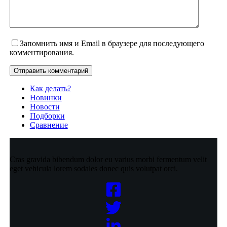
Запомнить имя и Email в браузере для последующего
комментирования.
Отправить комментарий
Как делать?
Новинки
Новости
Подборки
Сравнение
Cras gravida bibendum dolor eu varius morbi fermentum velit
eget vehicula lorem sodales donec quis volutpat orci.