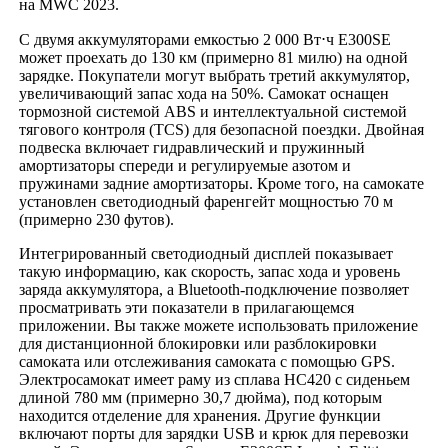
на MWC 2023.
С двумя аккумуляторами емкостью 2 000 Вт⋅ч E300SE
может проехать до 130 км (примерно 81 милю) на одной
зарядке. Покупатели могут выбрать третий аккумулятор,
увеличивающий запас хода на 50%. Самокат оснащен
тормозной системой ABS и интеллектуальной системой
тягового контроля (TCS) для безопасной поездки. Двойная
подвеска включает гидравлический и пружинный
амортизаторы спереди и регулируемые азотом и
пружинами задние амортизаторы. Кроме того, на самокате
установлен светодиодный фаренгейт мощностью 70 м
(примерно 230 футов).
Интегрированный светодиодный дисплей показывает
такую информацию, как скорость, запас хода и уровень
заряда аккумулятора, а Bluetooth-подключение позволяет
просматривать эти показатели в прилагающемся
приложении. Вы также можете использовать приложение
для дистанционной блокировки или разблокировки
самоката или отслеживания самоката с помощью GPS.
Электросамокат имеет раму из сплава HC420 с сиденьем
длиной 780 мм (примерно 30,7 дюйма), под которым
находится отделение для хранения. Другие функции
включают порты для зарядки USB и крюк для перевозки