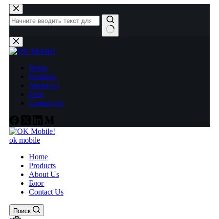
Перейти
к
сути
Ничего
не
найдено
Home
Products
About Us
Блог
Contact Us
ok mobile
Home
Products
About Us
Блог
Contact Us
Поиск