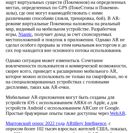
ищут виртуальных существ (Покемонов) на определенных
местах, определенных по GPS (ПокеСтопы и Покемон-
залы), где они могут взаимодействовать с ними
различными способами (ловля, тренировка, бой). В AR-
режиме виртуальные Покемоны наложены на реальный
мир, видимый на мобильном устройстве. Разработчик
игры,
Niantic
, получает доход за счет спонсируемых
местоположений и покупок в приложении. Однако AR не
сделал особого прорыва за этим начальным восторгом и до
сих пор находится вне основного потока использования.
Однако ситуация может измениться. Сочетание
вовлеченности пользователя и коммерческой возможности,
скорее всего, приведет к расширению мобильного AR,
которое можно использовать не только на смартфонах, но и
на специализированных устройствах с головными
дисплеями, таких как AR-очки.
Мобильные AR-приложения могут быть созданы для
устройств iOS с использованием ARKit от Apple, а для
устройств Android с использованием ARCore от Google.
Простые браузерные опыты также доступны через
WebAR
.
Мартовский опрос 2022 года
ARtillery Intelligence
, с
опросом более 102 тысяч взрослых жителей США, показал,