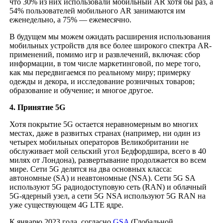
что 30% из них использовали мобильный AR хотя бы раз, а
54% пользователей мобильного AR занимаются им
еженедельно, а 75% — ежемесячно.
В будущем мы можем ожидать расширения использования
мобильных устройств для все более широкого спектра AR-
применений, помимо игр и развлечений, включая: сбор
информации, в том числе маркетинговой, по мере того,
как мы передвигаемся по реальному миру; примерку
одежды и декора, и исследование розничных товаров;
образование и обучение; и многое другое.
4. Принятие 5G
Хотя покрытие 5G остается неравномерным во многих
местах, даже в развитых странах (например, ни один из
четырех мобильных операторов Великобритании не
обслуживает мой сельский угол Бедфордшира, всего в 40
милях от Лондона), развертывание продолжается во всем
мире. Сети 5G делятся на два основных класса:
автономные (SA) и неавтономные (NSA). Сети 5G SA
используют 5G радиодоступовую сеть (RAN) и облачный
5G-ядерный узел, а сети 5G NSA используют 5G RAN на
уже существующем 4G LTE ядре.
К январю 2023 года, согласно
GSA
(Глобальной