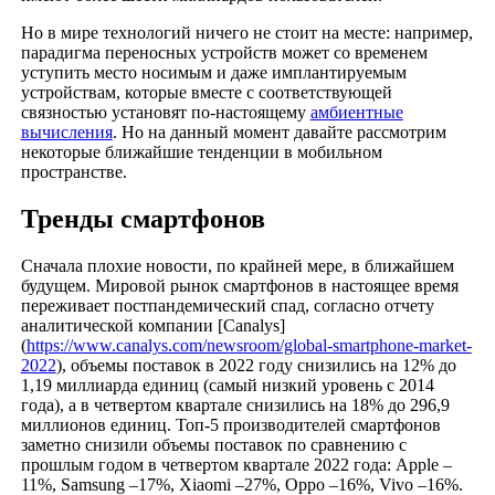
Но в мире технологий ничего не стоит на месте: например,
парадигма переносных устройств может со временем
уступить место носимым и даже имплантируемым
устройствам, которые вместе с соответствующей
связностью установят по-настоящему
амбиентные
вычисления
. Но на данный момент давайте рассмотрим
некоторые ближайшие тенденции в мобильном
пространстве.
Тренды смартфонов
Сначала плохие новости, по крайней мере, в ближайшем
будущем. Мировой рынок смартфонов в настоящее время
переживает постпандемический спад, согласно отчету
аналитической компании [Canalys]
(
https://www.canalys.com/newsroom/global-smartphone-market-
2022
), объемы поставок в 2022 году снизились на 12% до
1,19 миллиарда единиц (самый низкий уровень с 2014
года), а в четвертом квартале снизились на 18% до 296,9
миллионов единиц. Топ-5 производителей смартфонов
заметно снизили объемы поставок по сравнению с
прошлым годом в четвертом квартале 2022 года: Apple –
11%, Samsung –17%, Xiaomi –27%, Oppo –16%, Vivo –16%.