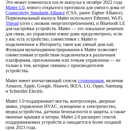
Это может измениться после выпуска в октябре 2022 года
Matter 1.0
, нового открытого протокола для умного дома от
Connectivity Standards Alliance
(CSA, ранее Zigbee Alliance).
Первоначальный выпуск Matter использует Ethernet, Wi-Fi,
Thread
(сети с низким энергопотреблением), и Bluetooth LE
для настройки устройств. Matter — это локальное решение
для связи, но управление извне дома предусмотрено, если
у вас есть устройство, совместимое с Matter и
подключенное к Интернету, такое как умный дом-хаб.
Функция мультиадминистрирования в Matter позволяет
совместимым устройствам подключаться к различным
платформам, приложениям или точкам управления — не
только к тем, которые связаны с производителем
устройства.
Matter имеет впечатляющий список
сторонников
, включая
Amazon, Apple, Google, Huawei, IKEA, LG, Oppo, Samsung
и Schneider Electric.
Matter 1.0 поддерживает мосты, контроллеры, дверные
замки, управление HVAC, освещение и электричество,
медиа-устройства, датчики безопасности и защиты, а также
оконные крышки и шторы. Matter 2.0 расширит список
поддерживаемых устройств и ожидается в более поздний
срок 2023 года.