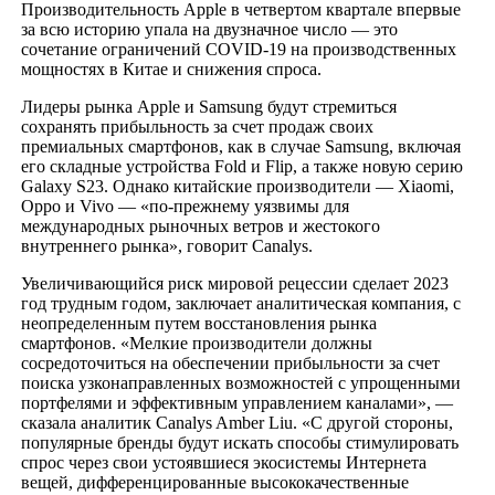
Производительность Apple в четвертом квартале впервые
за всю историю упала на двузначное число — это
сочетание ограничений COVID-19 на производственных
мощностях в Китае и снижения спроса.
Лидеры рынка Apple и Samsung будут стремиться
сохранять прибыльность за счет продаж своих
премиальных смартфонов, как в случае Samsung, включая
его складные устройства Fold и Flip, а также новую серию
Galaxy S23. Однако китайские производители — Xiaomi,
Oppo и Vivo — «по-прежнему уязвимы для
международных рыночных ветров и жестокого
внутреннего рынка», говорит Canalys.
Увеличивающийся риск мировой рецессии сделает 2023
год трудным годом, заключает аналитическая компания, с
неопределенным путем восстановления рынка
смартфонов. «Мелкие производители должны
сосредоточиться на обеспечении прибыльности за счет
поиска узконаправленных возможностей с упрощенными
портфелями и эффективным управлением каналами», —
сказала аналитик Canalys Amber Liu. «С другой стороны,
популярные бренды будут искать способы стимулировать
спрос через свои устоявшиеся экосистемы Интернета
вещей, дифференцированные высококачественные