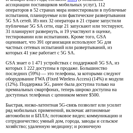
ассоциации поставщиков мобильных услуг), 112
операторов в 52 странах мира инвестировали в публичные
испытания, планируемые или фактические развертывания
5G SA сетей. Из них 32 оператора в 21 стране запустили
публичные 5G SA сети, еще 21 запускают или тестируют,
31 планируют развернуть, и 19 участвуют в оценке,
тестировании или испытаниях. Кроме того, GSA
оценивает, что 391 организация используют 5G для
частных сетевых испытаний или развертываний, из
которых 41 уже работает с 5G SA.
GSA знает о 1 471 устройствах с поддержкой 5G SA, из
которых 1 222 доступны в продаже. Большинство
последних (59%) — это телефоны, за которыми следуют
оборудование FWA (Fixed Wireless Access) (14%) и модули
(12%). Поддержка 5G, ранее была доступна только на
премиальных смартфонах, теперь широко доступна на
доступных телефонах с ценником менее $500.
Быстрая, низко-латентная 5G-связь позволит или усилит
ряд мобильных применений, включая: автономные
автомобили и БПЛА; потоковое видео; коммуникацию и
сотрудничество; умный дом, города, заводы и сельское
хозяйство; удаленную медицину; и розничную