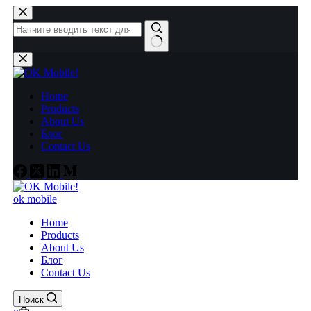
Перейти
к
сути
Ничего
не
найдено
Home
Products
About Us
Блог
Contact Us
ok mobile
Home
Products
About Us
Блог
Contact Us
Поиск