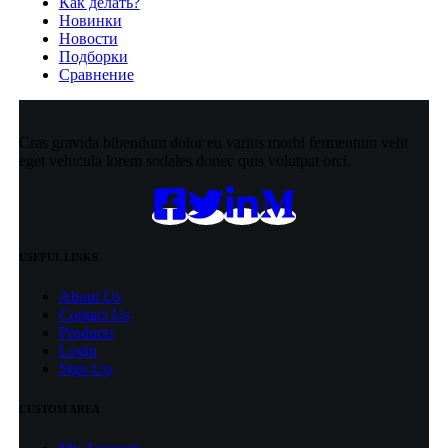
Как делать?
Новинки
Новости
Подборки
Сравнение
Cras gravida bibendum dolor eu varius morbi fermentum velit
eget vehicula lorem sodales donec quis volutpat orci.
USEFUL LINKS
About Us
Contact Us
Products
Login
Sign Up
CUSTOM AREA