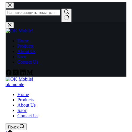
Перейти
к
сути
Ничего
не
найдено
Home
Products
About Us
Блог
Contact Us
ok mobile
Home
Products
About Us
Блог
Contact Us
Поиск