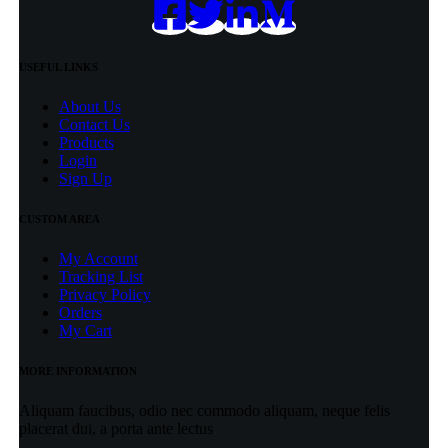
USEFUL LINKS
About Us
Contact Us
Products
Login
Sign Up
CUSTOM AREA
My Account
Tracking List
Privacy Policy
Orders
My Cart
MORE INFORMATION
Aliquam faucibus, odio nec commodo aliquam, neque felis
placerat dui, a porta ante lectus