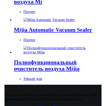
воздуха Mi
Прочее
Mijia Automatic Vacuum Sealer
Прочее
Полнофункциональный
очиститель воздуха Mijia
Умный дом
Cras gravida bibendum dolor eu varius morbi fermentum velit
eget vehicula lorem sodales donec quis volutpat orci.