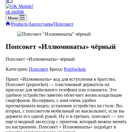
Корзина
0
ok mobile
Меню
Главная
/
Products
/
Аксессуары
/
Попсокет
Попсокет «Иллюминаты» чёрный
Попсокет «Иллюминаты» чёрный
Категория:
Попсокет
Бренд:
PopSockets
Принт «Иллюминаты» код для вступления в братство.
Попсокет (popsocket) — пластиковый держатель на
присоске для мобильного телефона или планшета. Это
удобное устройство заметно облегчает жизнь владельцам
смартфонов. Во-первых, с ним очень удобно
просматривать видео, установив устройство на столе. Во-
вторых, с попсокетом мобильный не выскользнет, если вы
держите его одной рукой. Ну и в-третьих, попсокет — это
еще и модный аксессуар с принтом, который можно менять
по настроению. Попсокет » Иллюминаты» подойдет в