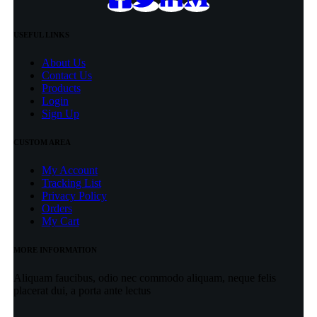
USEFUL LINKS
About Us
Contact Us
Products
Login
Sign Up
CUSTOM AREA
My Account
Tracking List
Privacy Policy
Orders
My Cart
MORE INFORMATION
Aliquam faucibus, odio nec commodo aliquam, neque felis
placerat dui, a porta ante lectus