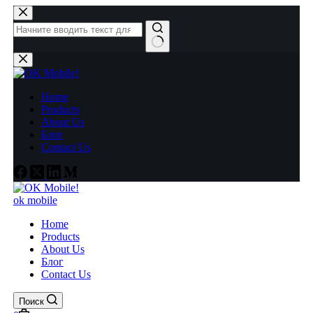
Перейти
к
сути
Ничего
не
найдено
Home
Products
About Us
Блог
Contact Us
ok mobile
Home
Products
About Us
Блог
Contact Us
Поиск