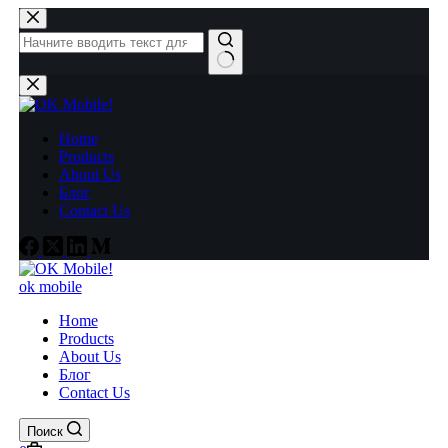
Перейти
к
сути
Ничего
не
найдено
Home
Products
About Us
Блог
Contact Us
ok mobile
Home
Products
About Us
Блог
Contact Us
Поиск