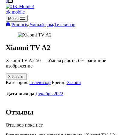
Корзина
0
ok mobile
Меню
Главная
/
Products
/
Умный дом
/
Телевизор
Xiaomi TV A2
Xiaomi TV A2 50 — Умная работа, безграничное
изображение
Заказать
Категория:
Телевизор
Бренд:
Xiaomi
Дата выхода
Декабрь 2022
Отзывы
Отзывов пока нет.