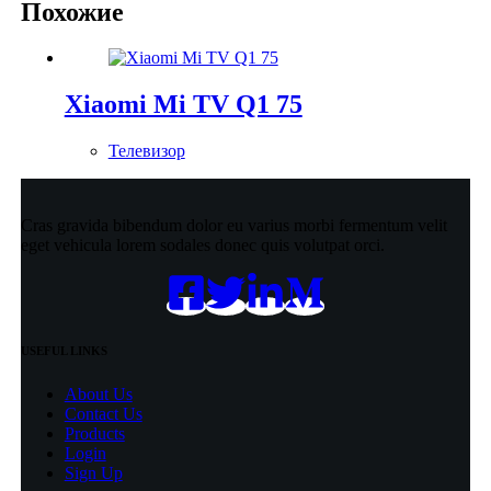
Похожие
Xiaomi Mi TV Q1 75
Телевизор
Cras gravida bibendum dolor eu varius morbi fermentum velit
eget vehicula lorem sodales donec quis volutpat orci.
USEFUL LINKS
About Us
Contact Us
Products
Login
Sign Up