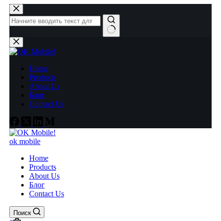
Перейти
к
сути
Ничего
не
найдено
Home
Products
About Us
Блог
Contact Us
ok mobile
Home
Products
About Us
Блог
Contact Us
Поиск