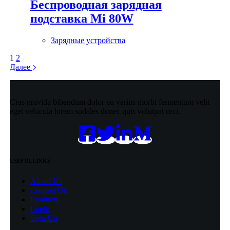
Беспроводная зарядная
подставка Mi 80W
Зарядные устройства
1
2
Далее
Cras gravida bibendum dolor eu varius morbi fermentum velit
eget vehicula lorem sodales donec quis volutpat orci.
USEFUL LINKS
About Us
Contact Us
Products
Login
Sign Up